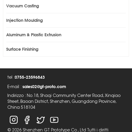
Vacuum Casting
Injection Moulding
Aluminum & Plastic Extrusion
Surface Finishing
0755-23596843
tel :
sales02@gt-proto.com
E-mail :
Indirizzo : No.18, Shaqi Community Center Road, Xinqiao
Street, Baoan District, Shenzhen, Guangdong Province,
China 518104
© 2026 Shenzhen GT Prototype Co., Ltd Tutti i diritti